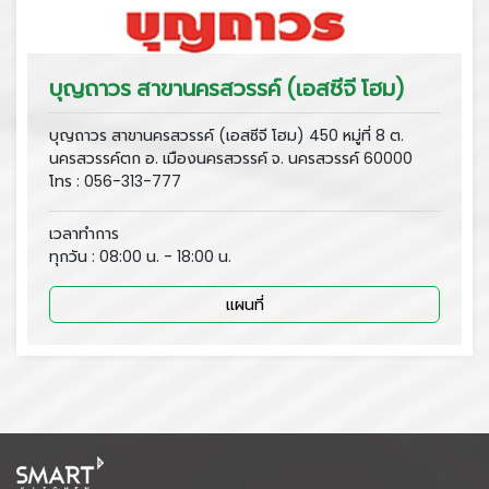
บุญถาวร สาขานครสวรรค์ (เอสซีจี โฮม)
บุญถาวร สาขานครสวรรค์ (เอสซีจี โฮม) 450 หมู่ที่ 8 ต.
นครสวรรค์ตก อ. เมืองนครสวรรค์ จ. นครสวรรค์ 60000
โทร : 056-313-777
เวลาทำการ
ทุกวัน : 08:00 น. - 18:00 น.
แผนที่