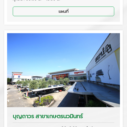
แผนที่
บุญถาวร สาขาเกษตรนวมินทร์