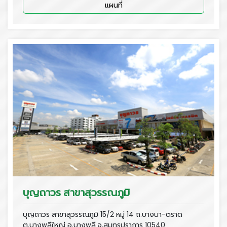
แผนที่
บุญถาวร สาขาสุวรรณภูมิ
บุญถาวร สาขาสุวรรณภูมิ 15/2 หมู่ 14 ถ.บางนา-ตราด
ต.บางพลีใหญ่ อ.บางพลี จ.สมุทรปราการ 10540