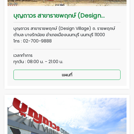
บุญถาวร สาขาราชพฤกษ์ (Design
Village)
บุญถาวร สาขาราชพฤกษ์ (Design Village) ถ. ราชพฤกษ์
ตำบล บางรักน้อย อำเภอเมืองนนทบุรี นนทบุรี 11000
โทร : 02-700-9888
เวลาทำการ
ทุกวัน : 08:00 น. - 21:00 น.
แผนที่